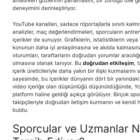
anlatırken gözlerinin parlamasını, bir zorluğu dile g
deneyimini derinleştiriyor.
YouTube kanalları, sadece röportajlarla sınırlı kal
analizler, maç değerlendirmeleri, sporcuların antren
içerikler de sunuyor. Grafiklerin, istatistiklerin vey
konunun daha iyi anlaşılmasına ve akılda kalmasına
oturumları, taraftarların doğrudan yorumlar aracılığ
olmasına olanak tanıyor. Bu
doğrudan etkileşim
, 
içerik üreticileriyle daha yakın bir ilişki kurmaların
sayesinde, bu içerikler dünyanın dört bir yanındaki 
video içeriğe olan düşkünlüğü düşünüldüğünde, You
platform haline geldiği açıkça görülüyor. Birçok sp
takipçileriyle doğrudan iletişim kurmanın ve kendi h
buldu.
Sporcular ve Uzmanlar N