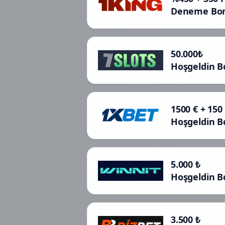
Deneme Bo
50.000₺
Hoşgeldin 
1500 € + 150
Hoşgeldin 
5.000 ₺
Hoşgeldin 
3.500 ₺