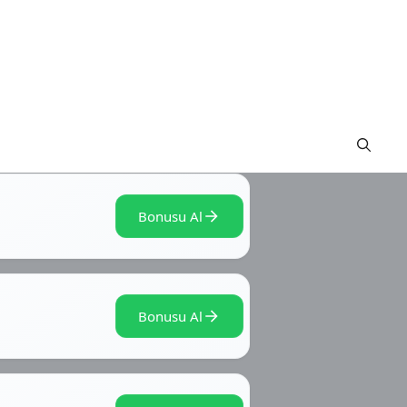
Bonusu Al
Bonusu Al