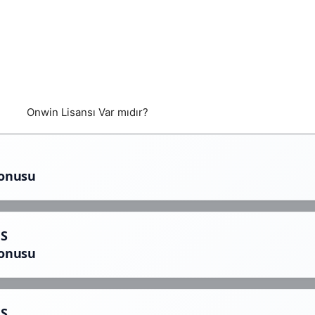
Onwin Lisansı Var mıdır?
Bonusu
FS
Bonusu
FS