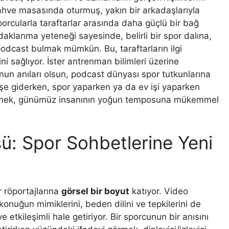
 kahve masasında oturmuş, yakın bir arkadaşlarıyla
orcularla taraftarlar arasında daha güçlü bir bağ
daklanma yeteneği sayesinde, belirli bir spor dalına,
odcast bulmak mümkün. Bu, taraftarların ilgi
ni sağlıyor. İster antrenman bilimleri üzerine
unun anıları olsun, podcast dünyası spor tutkunlarına
 İşe giderken, spor yaparken ya da ev işi yaparken
dinlemek, günümüz insanının yoğun temposuna mükemmel
ü: Spor Sohbetlerine Yeni
 röportajlarına
görsel bir boyut
katıyor. Video
onuğun mimiklerini, beden dilini ve tepkilerini de
etkileşimli hale getiriyor. Bir sporcunun bir anısını