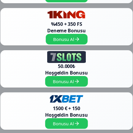
%450 + 350 FS
Deneme Bonusu
Bonusu Al
50.000₺
Hoşgeldin Bonusu
Bonusu Al
1500 € + 150
Hoşgeldin Bonusu
Bonusu Al