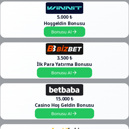
5.000 ₺
Hoşgeldin Bonusu
Bonusu Al
3.500 ₺
İlk Para Yatırma Bonusu
Bonusu Al
15.000 ₺
Casino Hoş Geldin Bonusu
Bonusu Al