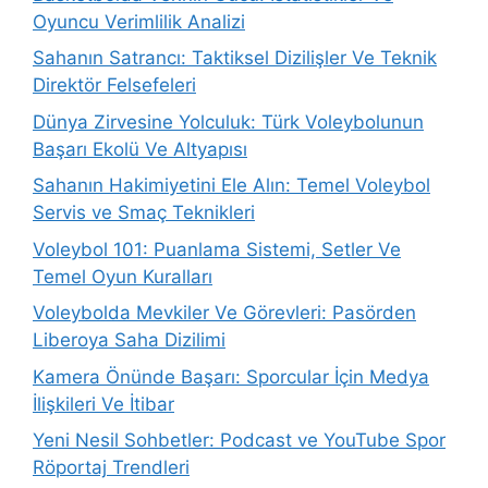
Oyuncu Verimlilik Analizi
Sahanın Satrancı: Taktiksel Dizilişler Ve Teknik
Direktör Felsefeleri
Dünya Zirvesine Yolculuk: Türk Voleybolunun
Başarı Ekolü Ve Altyapısı
Sahanın Hakimiyetini Ele Alın: Temel Voleybol
Servis ve Smaç Teknikleri
Voleybol 101: Puanlama Sistemi, Setler Ve
Temel Oyun Kuralları
Voleybolda Mevkiler Ve Görevleri: Pasörden
Liberoya Saha Dizilimi
Kamera Önünde Başarı: Sporcular İçin Medya
İlişkileri Ve İtibar
Yeni Nesil Sohbetler: Podcast ve YouTube Spor
Röportaj Trendleri