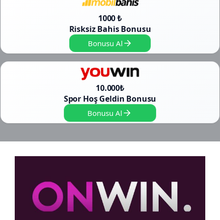
1000 ₺
Risksiz Bahis Bonusu
Bonusu Al
10.000₺
Spor Hoş Geldin Bonusu
Bonusu Al