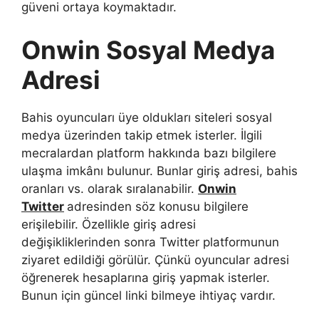
güveni ortaya koymaktadır.
Onwin Sosyal Medya
Adresi
Bahis oyuncuları üye oldukları siteleri sosyal
medya üzerinden takip etmek isterler. İlgili
mecralardan platform hakkında bazı bilgilere
ulaşma imkânı bulunur. Bunlar giriş adresi, bahis
oranları vs. olarak sıralanabilir.
Onwin
Twitter
adresinden söz konusu bilgilere
erişilebilir. Özellikle giriş adresi
değişikliklerinden sonra Twitter platformunun
ziyaret edildiği görülür. Çünkü oyuncular adresi
öğrenerek hesaplarına giriş yapmak isterler.
Bunun için güncel linki bilmeye ihtiyaç vardır.