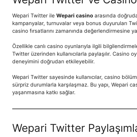
Wepari Twitter ile
Wepari casino
arasında doğrudan 
kampanyalar, turnuvalar veya bonus duyuruları Twitt
casino fırsatlarını zamanında değerlendirmesine ya
Özellikle canlı casino oyunlarıyla ilgili bilgilendir
Twitter üzerinden kullanıcılarla paylaşılır. Casino 
deneyimini doğrudan etkileyebilir.
Wepari Twitter sayesinde kullanıcılar, casino bölü
sürpriz durumlarla karşılaşmaz. Bu yapı, Wepari cas
yaşanmasına katkı sağlar.
Wepari Twitter Paylaşıml