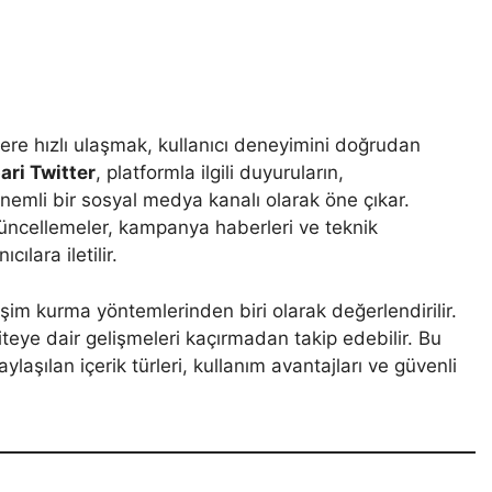
lere hızlı ulaşmak, kullanıcı deneyimini doğrudan
ri Twitter
, platformla ilgili duyuruların,
önemli bir sosyal medya kanalı olarak öne çıkar.
üncellemeler, kampanya haberleri ve teknik
ılara iletilir.
tişim kurma yöntemlerinden biri olarak değerlendirilir.
iteye dair gelişmeleri kaçırmadan takip edebilir. Bu
paylaşılan içerik türleri, kullanım avantajları ve güvenli