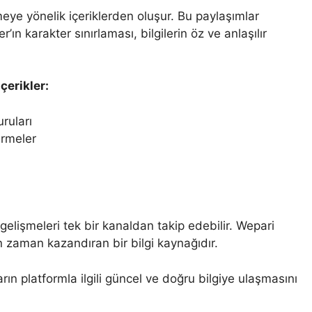
rmeye yönelik içeriklerden oluşur. Bu paylaşımlar
er’ın karakter sınırlaması, bilgilerin öz ve anlaşılır
çerikler:
ruları
dirmeler
gelişmeleri tek bir kanaldan takip edebilir. Wepari
çin zaman kazandıran bir bilgi kaynağıdır.
rın platformla ilgili güncel ve doğru bilgiye ulaşmasını