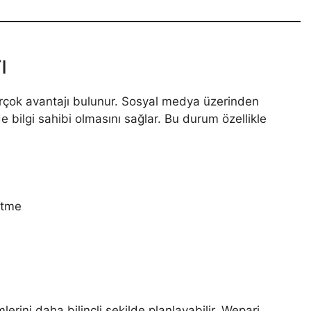
ı
birçok avantajı bulunur. Sosyal medya üzerinden
e bilgi sahibi olmasını sağlar. Bu durum özellikle
etme
erini daha bilinçli şekilde planlayabilir. Wepari