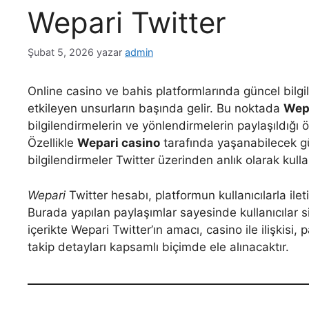
Wepari Twitter
Şubat 5, 2026
yazar
admin
Online casino ve bahis platformlarında güncel bilgi
etkileyen unsurların başında gelir. Bu noktada
Wepa
bilgilendirmelerin ve yönlendirmelerin paylaşıldığı 
Özellikle
Wepari casino
tarafında yaşanabilecek g
bilgilendirmeler Twitter üzerinden anlık olarak kullanıc
Wepari
Twitter hesabı, platformun kullanıcılarla ile
Burada yapılan paylaşımlar sayesinde kullanıcılar s
içerikte Wepari Twitter’ın amacı, casino ile ilişkisi, 
takip detayları kapsamlı biçimde ele alınacaktır.