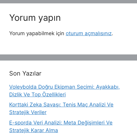
Yorum yapın
Yorum yapabilmek için
oturum açmalısınız
.
Son Yazılar
Voleybolda Doğru Ekipman Seçimi: Ayakkabı,
Dizlik Ve Top Özellikleri
Korttaki Zeka Savaşı: Tenis Maç Analizi Ve
Stratejik Veriler
E-sporda Veri Analizi: Meta Değişimleri Ve
Stratejik Karar Alma