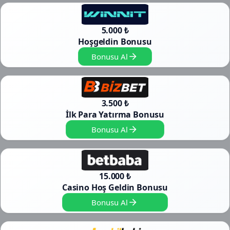
5.000 ₺
Hoşgeldin Bonusu
Bonusu Al
3.500 ₺
İlk Para Yatırma Bonusu
Bonusu Al
15.000 ₺
Casino Hoş Geldin Bonusu
Bonusu Al