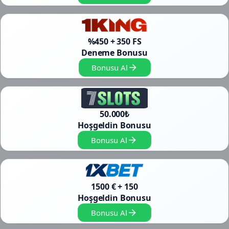
%450 + 350 FS
Deneme Bonusu
Bonusu Al
50.000₺
Hoşgeldin Bonusu
Bonusu Al
1500 € + 150
Hoşgeldin Bonusu
Bonusu Al