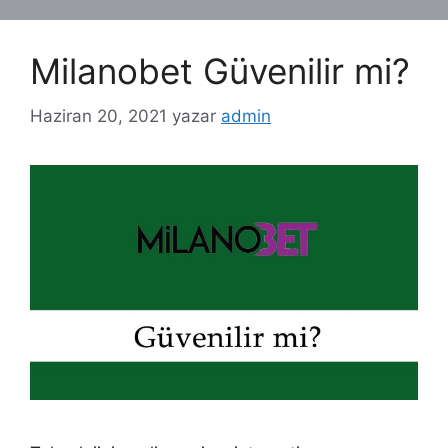
Milanobet Güvenilir mi?
Haziran 20, 2021
yazar
admin