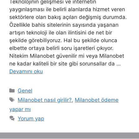
Teknolojinin gelişmesi ve internetin
yaygınlaşması ile belirli alanlarda hizmet veren
sektörlere olan bakış açıları değişmiş durumda.
Özellikle bahis sitelerinin sayısında yaşanan
artışın teknoloji ile olan ilintisini de net bir
şekilde görebiliyoruz. Hal bu şekilde olunca
elbette ortaya belirli soru işaretleri çıkıyor.
Nitekim Milanobet güvenilir mi veya Milanobet
ne kadar kaliteli bir site gibi sorunsallar da …
Devamını oku
Kategoriler
Genel
Etiketler
Milanobet nasıl girilir?
,
Milanobet ödeme
yapar mı
Yorum yap