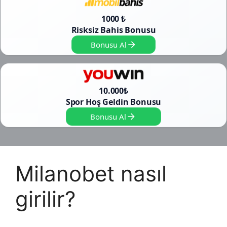
1000 ₺
Risksiz Bahis Bonusu
Bonusu Al
10.000₺
Spor Hoş Geldin Bonusu
Bonusu Al
Milanobet nasıl
girilir?