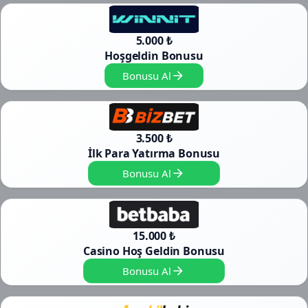
5.000 ₺
Hoşgeldin Bonusu
Bonusu Al
3.500 ₺
İlk Para Yatırma Bonusu
Bonusu Al
15.000 ₺
Casino Hoş Geldin Bonusu
Bonusu Al