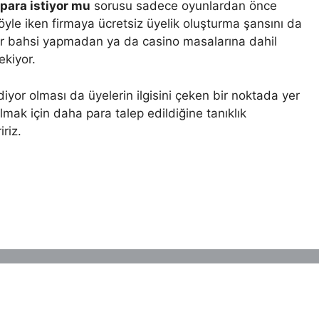
para istiyor mu
sorusu sadece oyunlardan önce
yle iken firmaya ücretsiz üyelik oluşturma şansını da
por bahsi yapmadan ya da casino masalarına dahil
kiyor.
iyor olması da üyelerin ilgisini çeken bir noktada yer
lmak için daha para talep edildiğine tanıklık
riz.