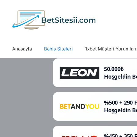
İçeriğe
atla
Anasayfa
Bahis Siteleri
1xbet Müşteri Yorumları
50.000₺
Hoşgeldin 
%500 + 290 
Hoşgeldin 
%450 + 350 