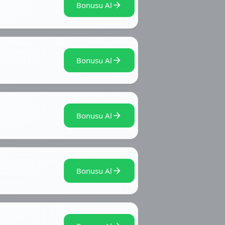
Bonusu Al
Bonusu Al
Bonusu Al
Bonusu Al