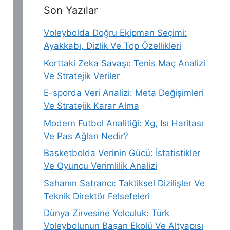
Son Yazılar
Voleybolda Doğru Ekipman Seçimi:
Ayakkabı, Dizlik Ve Top Özellikleri
Korttaki Zeka Savaşı: Tenis Maç Analizi
Ve Stratejik Veriler
E-sporda Veri Analizi: Meta Değişimleri
Ve Stratejik Karar Alma
Modern Futbol Analitiği: Xg, Isı Haritası
Ve Pas Ağları Nedir?
Basketbolda Verinin Gücü: İstatistikler
Ve Oyuncu Verimlilik Analizi
Sahanın Satrancı: Taktiksel Dizilişler Ve
Teknik Direktör Felsefeleri
Dünya Zirvesine Yolculuk: Türk
Voleybolunun Başarı Ekolü Ve Altyapısı