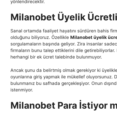
yönlendirecektir.
Milanobet Üyelik Ücretl
Sanal ortamda faaliyet hayatını sürdüren bahis firmala
olduğunu biliyoruz. Özellikle
Milanobet üyelik ücre
sorgulamaların başında geliyor. Zira insanlar sade
firmaların bunu talep ettiklerini dile getirebiliyorl
herhangi bir ek ücret talebinde bulunmuyor.
Ancak şunu da belirtmiş olmak gerekiyor ki üyelikl
oyunlarına giriş yapmak ile mükellef oluyorsunuz. Do
bulunmanız bu safhada gerçekleşiyor. Onun dışınd
istenmiyor.
Milanobet Para İstiyor 