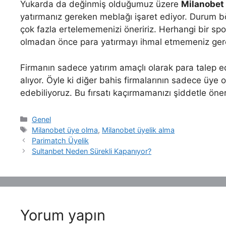
Yukarda da değinmiş olduğumuz üzere
Milanobet 
yatırmanız gereken meblağı işaret ediyor. Durum bö
çok fazla ertelememenizi öneririz. Herhangi bir s
olmadan önce para yatırmayı ihmal etmemeniz gere
Firmanın sadece yatırım amaçlı olarak para talep ed
alıyor. Öyle ki diğer bahis firmalarının sadece üye o
edebiliyoruz. Bu fırsatı kaçırmamanızı şiddetle öneri
Kategoriler
Genel
Etiketler
Milanobet üye olma
,
Milanobet üyelik alma
Parimatch Üyelik
Sultanbet Neden Sürekli Kapanıyor?
Yorum yapın