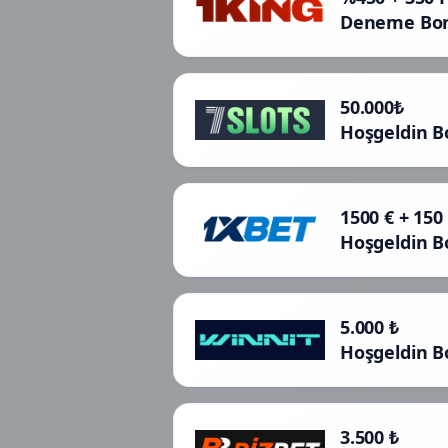
Deneme Bo
50.000₺
Hoşgeldin 
1500 € + 150
Hoşgeldin 
5.000 ₺
Hoşgeldin 
3.500 ₺