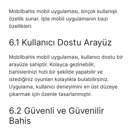
Mobilbahis mobil uygulaması, birçok kullanışlı
özellik sunar. İşte mobil uygulamanın bazı
özellikleri:
6.1 Kullanıcı Dostu Arayüz
Mobilbahis mobil uygulaması, kullanıcı dostu bir
arayüze sahiptir. Kolayca gezinebilir,
bahislerinizi hızlı bir şekilde yapabilir ve
istediğiniz oyunları kolaylıkla bulabilirsiniz.
Uygulama, kullanıcı deneyimini en üst düzeye
çıkarmak için özenle tasarlanmıştır.
6.2 Güvenli ve Güvenilir
Bahis