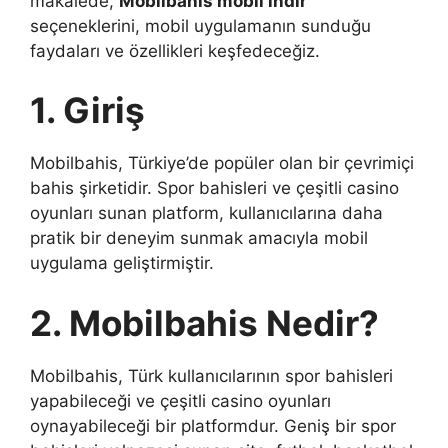
makalede,
Mobilbahis mobil indir
seçeneklerini, mobil uygulamanın sunduğu
faydaları ve özellikleri keşfedeceğiz.
1. Giriş
Mobilbahis, Türkiye’de popüler olan bir çevrimiçi
bahis şirketidir. Spor bahisleri ve çeşitli casino
oyunları sunan platform, kullanıcılarına daha
pratik bir deneyim sunmak amacıyla mobil
uygulama geliştirmiştir.
2. Mobilbahis Nedir?
Mobilbahis, Türk kullanıcılarının spor bahisleri
yapabileceği ve çeşitli casino oyunları
oynayabileceği bir platformdur. Geniş bir spor