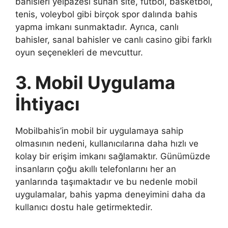
bahisleri yelpazesi sunan site, futbol, basketbol,
tenis, voleybol gibi birçok spor dalında bahis
yapma imkanı sunmaktadır. Ayrıca, canlı
bahisler, sanal bahisler ve canlı casino gibi farklı
oyun seçenekleri de mevcuttur.
3. Mobil Uygulama
İhtiyacı
Mobilbahis’in mobil bir uygulamaya sahip
olmasının nedeni, kullanıcılarına daha hızlı ve
kolay bir erişim imkanı sağlamaktır. Günümüzde
insanların çoğu akıllı telefonlarını her an
yanlarında taşımaktadır ve bu nedenle mobil
uygulamalar, bahis yapma deneyimini daha da
kullanıcı dostu hale getirmektedir.