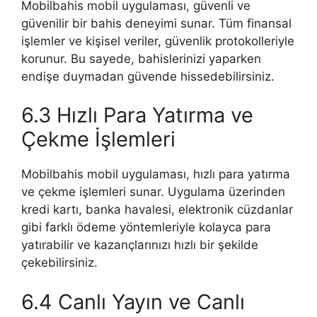
Mobilbahis mobil uygulaması, güvenli ve
güvenilir bir bahis deneyimi sunar. Tüm finansal
işlemler ve kişisel veriler, güvenlik protokolleriyle
korunur. Bu sayede, bahislerinizi yaparken
endişe duymadan güvende hissedebilirsiniz.
6.3 Hızlı Para Yatırma ve
Çekme İşlemleri
Mobilbahis mobil uygulaması, hızlı para yatırma
ve çekme işlemleri sunar. Uygulama üzerinden
kredi kartı, banka havalesi, elektronik cüzdanlar
gibi farklı ödeme yöntemleriyle kolayca para
yatırabilir ve kazançlarınızı hızlı bir şekilde
çekebilirsiniz.
6.4 Canlı Yayın ve Canlı