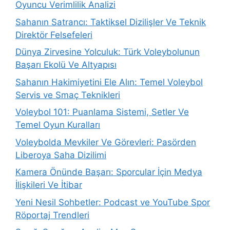
Oyuncu Verimlilik Analizi
Sahanın Satrancı: Taktiksel Dizilişler Ve Teknik
Direktör Felsefeleri
Dünya Zirvesine Yolculuk: Türk Voleybolunun
Başarı Ekolü Ve Altyapısı
Sahanın Hakimiyetini Ele Alın: Temel Voleybol
Servis ve Smaç Teknikleri
Voleybol 101: Puanlama Sistemi, Setler Ve
Temel Oyun Kuralları
Voleybolda Mevkiler Ve Görevleri: Pasörden
Liberoya Saha Dizilimi
Kamera Önünde Başarı: Sporcular İçin Medya
İlişkileri Ve İtibar
Yeni Nesil Sohbetler: Podcast ve YouTube Spor
Röportaj Trendleri