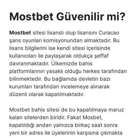
Mostbet Güvenilir mi?
Mostbet
sitesi lisanslı olup lisansını Curacao
şans oyunları komisyonundan almaktadır. Bu
lisans bilgilerini ise kendi sitesi içerisinde
kullanıcıları ile paylaşarak oldukça şeffaf
davranmaktadır. Ülkemizde bahis
platformlarının yasaklı olduğu herkes tarafından
bilinmektedir. Bu bağlamda devletin bazı
kurumları tarafından incelemeye alınarak
düzenli olarak kapatılmaktadır.
Mostbet bahis sitesi de bu kapatılmaya maruz
kalan sitelerden biridir. Fakat Mosbet,
kapatıldığı andan yalnızca birkaç saat sonra
yeni bir adres ile üyelerinin karşısına çıkmakta