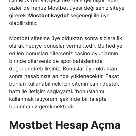
için Mostbet vazgeçilmez hale gelmiştir. Eğer
sizler de henüz Mostbet üyesi değilseniz siteye
girerek ‘
Mostbet kaydol
’ seçeneği ile üye
olabilirsiniz.
Mostbet sitesine üye olduktan sonra sizlere ilk
olarak hediye bonuslar vermektedir. Bu hediye
edilen bonusları dilerseniz casino oyunlarının
birinde dilerseniz de spor bahislerinde
değerlendirebilirsiniz. Bonuslar üye olduktan
sonra hesabınıza anında yüklenecektir. Fakat
bunları kullanabilmek için sitenin canlı destek
hattı ile iletişim sağlayarak ‘bonuslarımı
kullanmak istiyorum’ şeklinde bir talepte
bulunmanız gerekmektedir.
Mostbet Hesap Açma