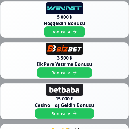
5.000 ₺
Hoşgeldin Bonusu
Bonusu Al
3.500 ₺
İlk Para Yatırma Bonusu
Bonusu Al
15.000 ₺
Casino Hoş Geldin Bonusu
Bonusu Al