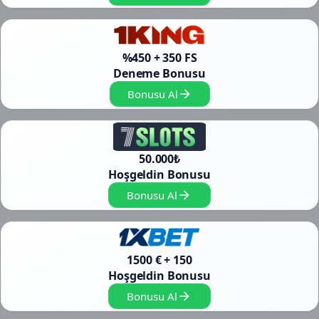
%450 + 350 FS
Deneme Bonusu
Bonusu Al
50.000₺
Hoşgeldin Bonusu
Bonusu Al
1500 € + 150
Hoşgeldin Bonusu
Bonusu Al