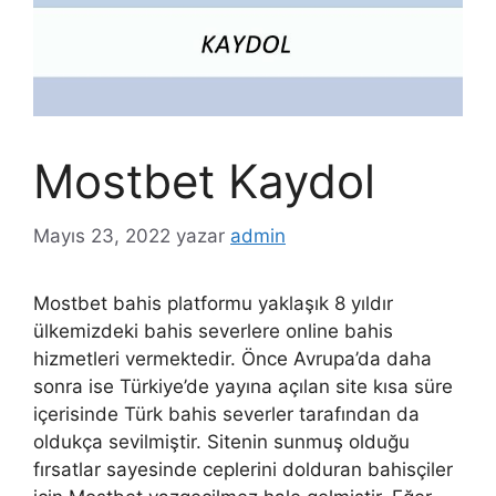
Mostbet Kaydol
Mayıs 23, 2022
yazar
admin
Mostbet bahis platformu yaklaşık 8 yıldır
ülkemizdeki bahis severlere online bahis
hizmetleri vermektedir. Önce Avrupa’da daha
sonra ise Türkiye’de yayına açılan site kısa süre
içerisinde Türk bahis severler tarafından da
oldukça sevilmiştir. Sitenin sunmuş olduğu
fırsatlar sayesinde ceplerini dolduran bahisçiler