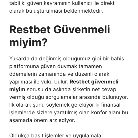
tabii ki güven kavramının kullanıcı ile direkt
olarak buluşturulması beklenmektedir.
Restbet Güvenmeli
miyim?
Yukarda da değinmiş olduğumuz gibi bir bahis
platformuna güven duymak tamamen
ödemelerin zamanında ve düzenli olarak
yapılması ile vuku bulur.
Restbet güvenmeli
miyim
sorusu da aslında şirketin net cevap
vermiş olduğu sorgulamalar arasında bulunuyor.
İlk olarak şunu söylemek gerekiyor ki finansal
işlemlerde sizlere yaratılmış olan konfor alanı bu
aşamada önem arz ediyor.
Oldukça basit işlemler ve uygulamalar