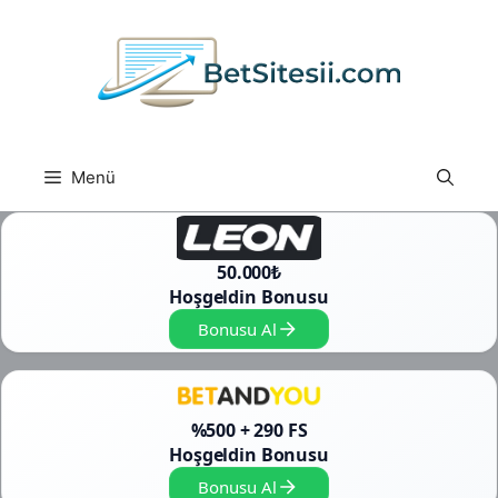
İçeriğe
atla
Menü
50.000₺
Hoşgeldin Bonusu
Bonusu Al
%500 + 290 FS
Hoşgeldin Bonusu
Bonusu Al