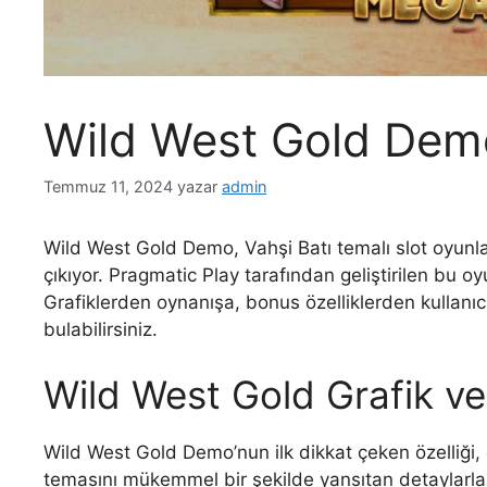
Wild West Gold Dem
Temmuz 11, 2024
yazar
admin
Wild West Gold Demo, Vahşi Batı temalı slot oyunla
çıkıyor. Pragmatic Play tarafından geliştirilen bu 
Grafiklerden oynanışa, bonus özelliklerden kullanı
bulabilirsiniz.
Wild West Gold Grafik ve 
Wild West Gold Demo’nun ilk dikkat çeken özelliği, e
temasını mükemmel bir şekilde yansıtan detaylarla d