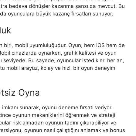
ekstra bedava dönüşler kazanma şansı da mevcut. Bu
nda oyunculara büyük kazanç fırsatları sunuyor.
luk
n biri, mobil uyumluluğudur. Oyun, hem iOS hem de
obil cihazlarda oynarken, grafik kalitesi ve oyun
seviyede. Bu sayede, oyuncular istedikleri her an,
stu mobil arayüz, kolay ve hızlı bir oyun deneyimi
tsiz Oyna
imkanı sunarak, oyunu deneme fırsatı veriyor.
önce oyunun mekaniklerini öğrenmek ve strateji
cular risk almadan oyunun tadını çıkarabiliyor ve
versiyonu, oyunun nasıl çalıştığını anlamak ve bonus