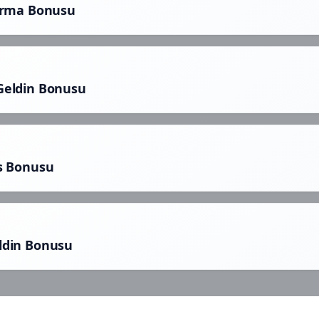
tırma Bonusu
Geldin Bonusu
is Bonusu
ldin Bonusu