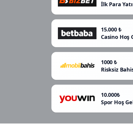
İlk Para Ya
15.000 ₺
Casino Hoş 
1000 ₺
Risksiz Bah
10.000₺
Spor Hoş Ge