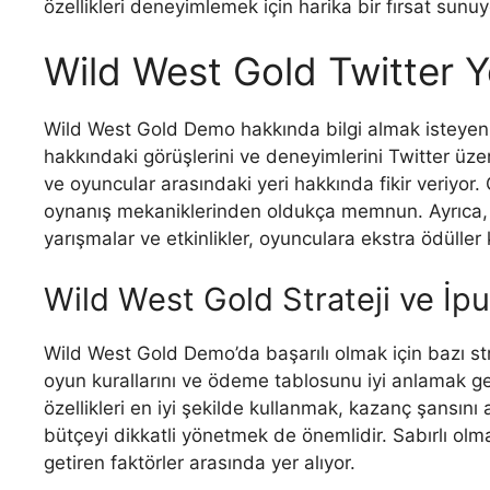
özellikleri deneyimlemek için harika bir fırsat sunuy
Wild West Gold Twitter Y
Wild West Gold Demo hakkında bilgi almak isteyenler
hakkındaki görüşlerini ve deneyimlerini Twitter üze
ve oyuncular arasındaki yeri hakkında fikir veriyor. 
oynanış mekaniklerinden oldukça memnun. Ayrıca
yarışmalar ve etkinlikler, oyunculara ekstra ödülle
Wild West Gold Strateji ve İpu
Wild West Gold Demo’da başarılı olmak için bazı str
oyun kurallarını ve ödeme tablosunu iyi anlamak g
özellikleri en iyi şekilde kullanmak, kazanç şansını 
bütçeyi dikkatli yönetmek de önemlidir. Sabırlı ol
getiren faktörler arasında yer alıyor.