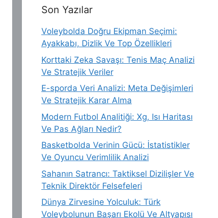
Son Yazılar
Voleybolda Doğru Ekipman Seçimi:
Ayakkabı, Dizlik Ve Top Özellikleri
Korttaki Zeka Savaşı: Tenis Maç Analizi
Ve Stratejik Veriler
E-sporda Veri Analizi: Meta Değişimleri
Ve Stratejik Karar Alma
Modern Futbol Analitiği: Xg, Isı Haritası
Ve Pas Ağları Nedir?
Basketbolda Verinin Gücü: İstatistikler
Ve Oyuncu Verimlilik Analizi
Sahanın Satrancı: Taktiksel Dizilişler Ve
Teknik Direktör Felsefeleri
Dünya Zirvesine Yolculuk: Türk
Voleybolunun Başarı Ekolü Ve Altyapısı