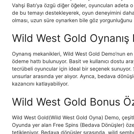
Vahşi Batı’ya özgü diğer öğeler, oyuncuları adeta 
de bu temayı destekleyerek, oyun deneyimini daha da
olması, uzun süre oynarken bile göz yorgunluğunu a
Wild West Gold Oynanış 
Oynanış mekanikleri, Wild West Gold Demo’nun en ç
ödeme hattı bulunuyor. Basit ve kullanıcı dostu a
tecrübeli oyuncular için ideal bir seçenek sunuyor.
unsurlar arasında yer alıyor. Ayrıca, bedava dönüşle
kazancını katlayabiliyor.
Wild West Gold Bonus Öze
Wild West Gold(Wild West Gold Oyna) Demo, çeşitli b
Oyunda yer alan Free Spins (Bedava Dönüşler) özel
tetikleniyor. Bedava dönüşler sırasında, wild sembol