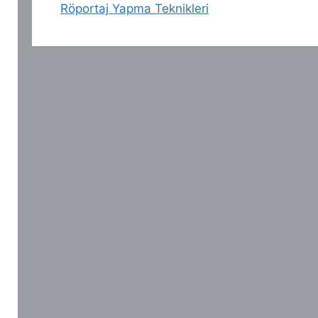
Röportaj Yapma Teknikleri