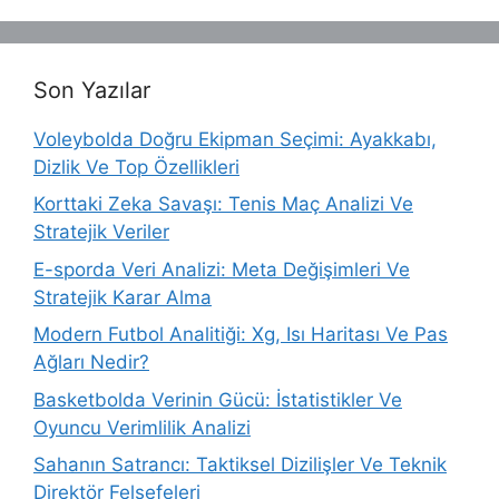
Son Yazılar
Voleybolda Doğru Ekipman Seçimi: Ayakkabı,
Dizlik Ve Top Özellikleri
Korttaki Zeka Savaşı: Tenis Maç Analizi Ve
Stratejik Veriler
E-sporda Veri Analizi: Meta Değişimleri Ve
Stratejik Karar Alma
Modern Futbol Analitiği: Xg, Isı Haritası Ve Pas
Ağları Nedir?
Basketbolda Verinin Gücü: İstatistikler Ve
Oyuncu Verimlilik Analizi
Sahanın Satrancı: Taktiksel Dizilişler Ve Teknik
Direktör Felsefeleri