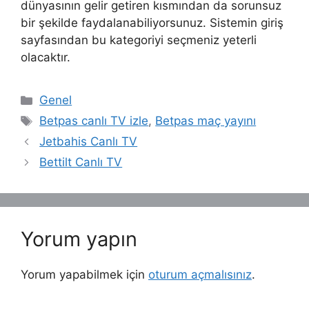
dünyasının gelir getiren kısmından da sorunsuz
bir şekilde faydalanabiliyorsunuz. Sistemin giriş
sayfasından bu kategoriyi seçmeniz yeterli
olacaktır.
Kategoriler
Genel
Etiketler
Betpas canlı TV izle
,
Betpas maç yayını
Jetbahis Canlı TV
Bettilt Canlı TV
Yorum yapın
Yorum yapabilmek için
oturum açmalısınız
.