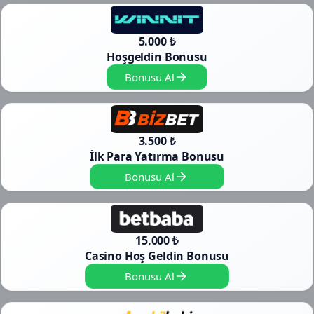
5.000 ₺
Hoşgeldin Bonusu
Bonusu Al
3.500 ₺
İlk Para Yatırma Bonusu
Bonusu Al
15.000 ₺
Casino Hoş Geldin Bonusu
Bonusu Al