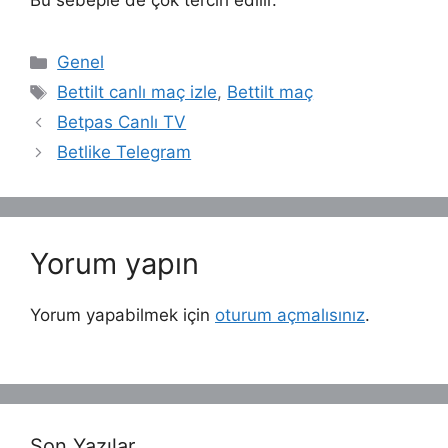
Bu sebeple de çok tercih edilir.
Kategoriler
Genel
Etiketler
Bettilt canlı maç izle
,
Bettilt maç
Betpas Canlı TV
Betlike Telegram
Yorum yapın
Yorum yapabilmek için
oturum açmalısınız
.
Son Yazılar