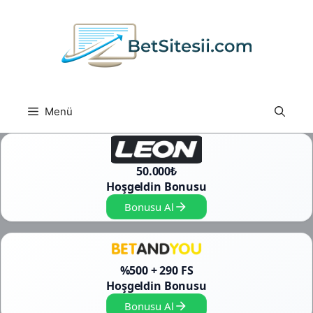
İçeriğe
atla
Menü
50.000₺
Hoşgeldin Bonusu
Bonusu Al
%500 + 290 FS
Hoşgeldin Bonusu
Bonusu Al