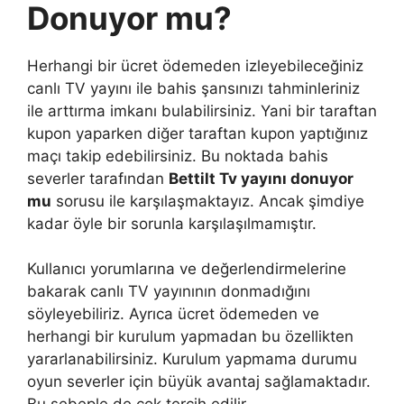
Donuyor mu?
Herhangi bir ücret ödemeden izleyebileceğiniz
canlı TV yayını ile bahis şansınızı tahminleriniz
ile arttırma imkanı bulabilirsiniz. Yani bir taraftan
kupon yaparken diğer taraftan kupon yaptığınız
maçı takip edebilirsiniz. Bu noktada bahis
severler tarafından
Bettilt Tv yayını donuyor
mu
sorusu ile karşılaşmaktayız. Ancak şimdiye
kadar öyle bir sorunla karşılaşılmamıştır.
Kullanıcı yorumlarına ve değerlendirmelerine
bakarak canlı TV yayınının donmadığını
söyleyebiliriz. Ayrıca ücret ödemeden ve
herhangi bir kurulum yapmadan bu özellikten
yararlanabilirsiniz. Kurulum yapmama durumu
oyun severler için büyük avantaj sağlamaktadır.