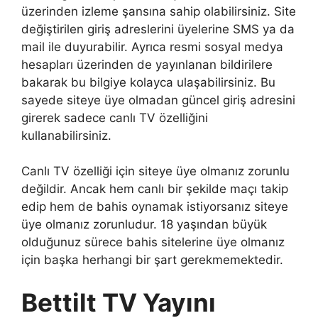
üzerinden izleme şansına sahip olabilirsiniz. Site
değiştirilen giriş adreslerini üyelerine SMS ya da
mail ile duyurabilir. Ayrıca resmi sosyal medya
hesapları üzerinden de yayınlanan bildirilere
bakarak bu bilgiye kolayca ulaşabilirsiniz. Bu
sayede siteye üye olmadan güncel giriş adresini
girerek sadece canlı TV özelliğini
kullanabilirsiniz.
Canlı TV özelliği için siteye üye olmanız zorunlu
değildir. Ancak hem canlı bir şekilde maçı takip
edip hem de bahis oynamak istiyorsanız siteye
üye olmanız zorunludur. 18 yaşından büyük
olduğunuz sürece bahis sitelerine üye olmanız
için başka herhangi bir şart gerekmemektedir.
Bettilt TV Yayını