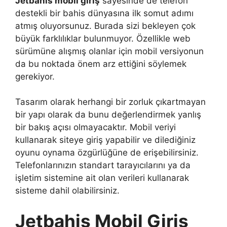
Jetbahis mobil giriş
sayesinde de telefon
destekli bir bahis dünyasına ilk somut adımı
atmış oluyorsunuz. Burada sizi bekleyen çok
büyük farklılıklar bulunmuyor. Özellikle web
sürümüne alışmış olanlar için mobil versiyonun
da bu noktada önem arz ettiğini söylemek
gerekiyor.
Tasarım olarak herhangi bir zorluk çıkartmayan
bir yapı olarak da bunu değerlendirmek yanlış
bir bakış açısı olmayacaktır. Mobil veriyi
kullanarak siteye giriş yapabilir ve dilediğiniz
oyunu oynama özgürlüğüne de erişebilirsiniz.
Telefonlarınızın standart tarayıcılarını ya da
işletim sistemine ait olan verileri kullanarak
sisteme dahil olabilirsiniz.
Jetbahis Mobil Giriş