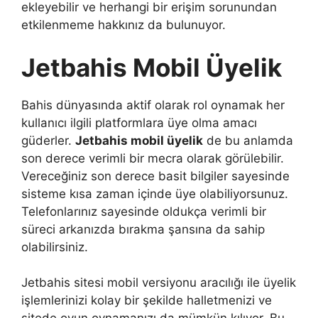
ekleyebilir ve herhangi bir erişim sorunundan
etkilenmeme hakkınız da bulunuyor.
Jetbahis Mobil Üyelik
Bahis dünyasında aktif olarak rol oynamak her
kullanıcı ilgili platformlara üye olma amacı
güderler.
Jetbahis mobil üyelik
de bu anlamda
son derece verimli bir mecra olarak görülebilir.
Vereceğiniz son derece basit bilgiler sayesinde
sisteme kısa zaman içinde üye olabiliyorsunuz.
Telefonlarınız sayesinde oldukça verimli bir
süreci arkanızda bırakma şansına da sahip
olabilirsiniz.
Jetbahis sitesi mobil versiyonu aracılığı ile üyelik
işlemlerinizi kolay bir şekilde halletmenizi ve