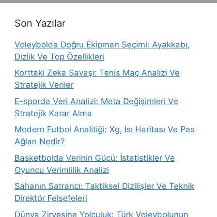
Son Yazılar
Voleybolda Doğru Ekipman Seçimi: Ayakkabı,
Dizlik Ve Top Özellikleri
Korttaki Zeka Savaşı: Tenis Maç Analizi Ve
Stratejik Veriler
E-sporda Veri Analizi: Meta Değişimleri Ve
Stratejik Karar Alma
Modern Futbol Analitiği: Xg, Isı Haritası Ve Pas
Ağları Nedir?
Basketbolda Verinin Gücü: İstatistikler Ve
Oyuncu Verimlilik Analizi
Sahanın Satrancı: Taktiksel Dizilişler Ve Teknik
Direktör Felsefeleri
Dünya Zirvesine Yolculuk: Türk Voleybolunun