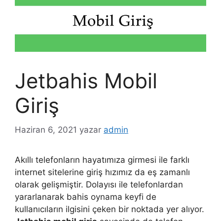
Jetbahis Mobil
Giriş
Haziran 6, 2021
yazar
admin
Akıllı telefonların hayatımıza girmesi ile farklı
internet sitelerine giriş hızımız da eş zamanlı
olarak gelişmiştir. Dolayısı ile telefonlardan
yararlanarak bahis oynama keyfi de
kullanıcıların ilgisini çeken bir noktada yer alıyor.