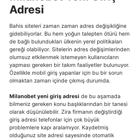
Adresi
Bahis siteleri zaman zaman adres değişikliğine
gidebiliyorlar. Bu hem yoğun talepten ötürü hem
de bağlı bulundukları ülkenin yerel politikaları
gereği olabiliyor. Sitelerin adres değişimlerinden
olumsuz etkilenmek istemeyen kullanıcıların
yapması gereken bir takım faaliyetler bulunuyor.
Özellikle mobil giriş yapanlar için bu bir sorun
olmaktan zaman içinde çıkmış durumda.
Milanobet yeni giriş adresi
de bu aşamada
bilmeniz gereken konu başlıklarından bir tanesi
olarak düşünülebilir. Zira firmanın değiştirdiği
giriş adresi telefonlar için çok büyük
problemlere kapı aralamıyor. Kaydetmiş
olduğunuz site adresi sayesinde otomatik