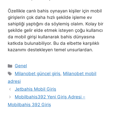
Özellikle canlı bahis oynayan kişiler için mobil
girişlerin çok daha hızlı şekilde işleme ev
sahipliği yaptığını da söylemiş olalım. Kolay bir
şekilde gelir elde etmek isteyen çoğu kullanıcı
da mobil girişi kullanarak bahis dünyasına
katkıda bulunabiliyor. Bu da elbette karşılıklı
kazanımı destekleyen temel unsurlardan.
Kategoriler
Genel
Etiketler
Milanobet güncel giriş
,
Milanobet mobil
adresi
Jetbahis Mobil Giriş
Mobilbahis392 Yeni Giriş Adresi –
Mobilbahis 392 Giriş