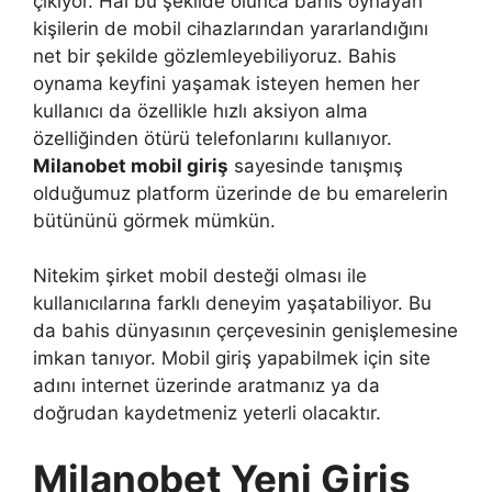
çıkıyor. Hal bu şekilde olunca bahis oynayan
kişilerin de mobil cihazlarından yararlandığını
net bir şekilde gözlemleyebiliyoruz. Bahis
oynama keyfini yaşamak isteyen hemen her
kullanıcı da özellikle hızlı aksiyon alma
özelliğinden ötürü telefonlarını kullanıyor.
Milanobet mobil giriş
sayesinde tanışmış
olduğumuz platform üzerinde de bu emarelerin
bütününü görmek mümkün.
Nitekim şirket mobil desteği olması ile
kullanıcılarına farklı deneyim yaşatabiliyor. Bu
da bahis dünyasının çerçevesinin genişlemesine
imkan tanıyor. Mobil giriş yapabilmek için site
adını internet üzerinde aratmanız ya da
doğrudan kaydetmeniz yeterli olacaktır.
Milanobet Yeni Giriş